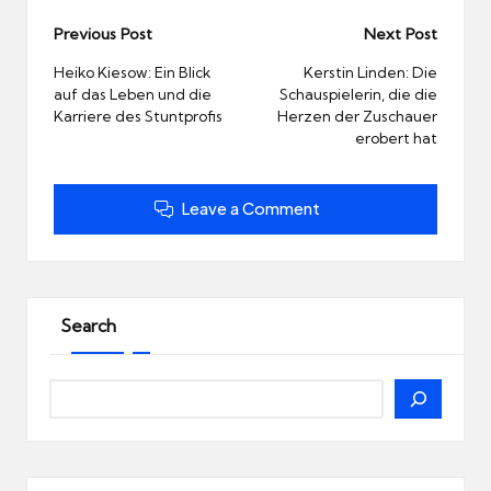
Post
Previous Post
Next Post
navigation
Heiko Kiesow: Ein Blick
Kerstin Linden: Die
auf das Leben und die
Schauspielerin, die die
Karriere des Stuntprofis
Herzen der Zuschauer
erobert hat
Leave a Comment
Search
Search