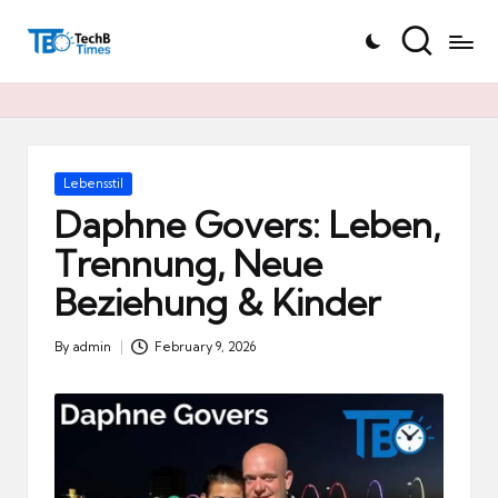
T
Skip
e
to
c
content
h
B
Ti
Posted
Lebensstil
in
m
Daphne Govers: Leben,
e
Trennung, Neue
s.
Beziehung & Kinder
d
e
By
admin
February 9, 2026
Posted
by