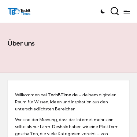
T
Skip
e
to
c
content
h
B
Über uns
Ti
m
e
s.
d
e
Willkommen bei
TechBTime.de
– deinem digitalen
Raum für Wissen, Ideen und Inspiration aus den
unterschiedlichsten Bereichen.
Wir sind der Meinung, dass das Internet mehr sein
sollte als nur Lärm. Deshalb haben wir eine Plattform
geschaffen, die viele Kategorien vereint – von