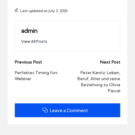
Last updated on July 2, 2026
admin
View All Posts
Post
Previous Post
Next Post
navigation
Perfektes Timing fürs
Peter Kanitz: Leben,
Webinar
Beruf, Alter und seine
Beziehung zu Olivia
Pascal
Leave a Comment