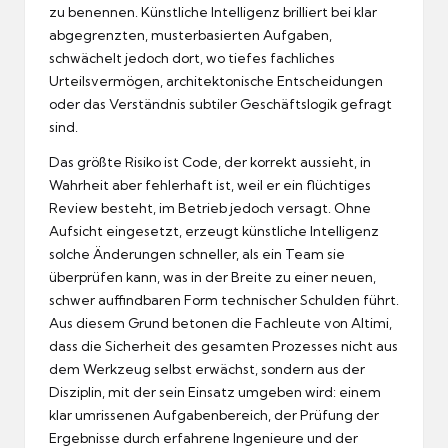
zu benennen. Künstliche Intelligenz brilliert bei klar
abgegrenzten, musterbasierten Aufgaben,
schwächelt jedoch dort, wo tiefes fachliches
Urteilsvermögen, architektonische Entscheidungen
oder das Verständnis subtiler Geschäftslogik gefragt
sind.
Das größte Risiko ist Code, der korrekt aussieht, in
Wahrheit aber fehlerhaft ist, weil er ein flüchtiges
Review besteht, im Betrieb jedoch versagt. Ohne
Aufsicht eingesetzt, erzeugt künstliche Intelligenz
solche Änderungen schneller, als ein Team sie
überprüfen kann, was in der Breite zu einer neuen,
schwer auffindbaren Form technischer Schulden führt.
Aus diesem Grund betonen die Fachleute von Altimi,
dass die Sicherheit des gesamten Prozesses nicht aus
dem Werkzeug selbst erwächst, sondern aus der
Disziplin, mit der sein Einsatz umgeben wird: einem
klar umrissenen Aufgabenbereich, der Prüfung der
Ergebnisse durch erfahrene Ingenieure und der