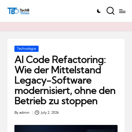
T
Skip
e
to
c
content
h
B
Ti
Posted
Technologie
in
m
AI Code Refactoring:
e
Wie der Mittelstand
s.
Legacy-Software
d
e
modernisiert, ohne den
Betrieb zu stoppen
By
admin
July 2, 2026
Posted
by