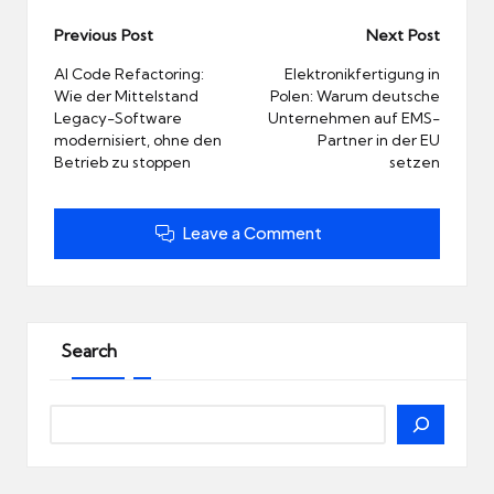
Post
Previous Post
Next Post
navigation
AI Code Refactoring:
Elektronikfertigung in
Wie der Mittelstand
Polen: Warum deutsche
Legacy-Software
Unternehmen auf EMS-
modernisiert, ohne den
Partner in der EU
Betrieb zu stoppen
setzen
Leave a Comment
Search
Search