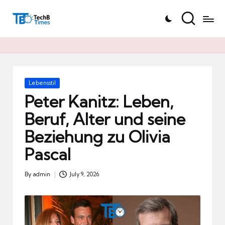
T
Skip
e
to
c
content
h
B
Ti
Posted
Lebensstil
in
m
Peter Kanitz: Leben,
e
Beruf, Alter und seine
s.
Beziehung zu Olivia
d
e
Pascal
By
admin
July 9, 2026
Posted
by