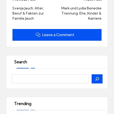
Post
navigation
Svenja Jauch: Alter,
Mark und Lydia Benecke
Beruf & Fakten zur
Trennung: Ehe, Kinder &
Familie Jauch
Karriere
Leave a Comment
Search
Search
Trending