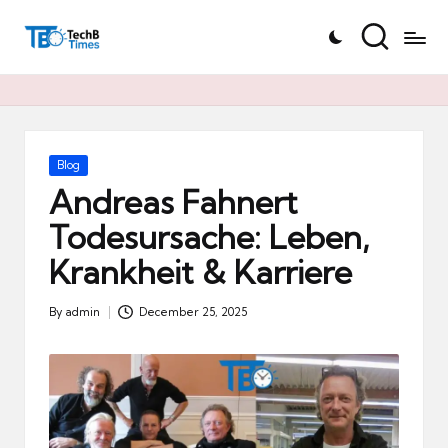
T
Skip
e
to
c
content
h
B
Ti
Posted
Blog
in
m
Andreas Fahnert
e
Todesursache: Leben,
s.
Krankheit & Karriere
d
e
By
admin
December 25, 2025
Posted
by