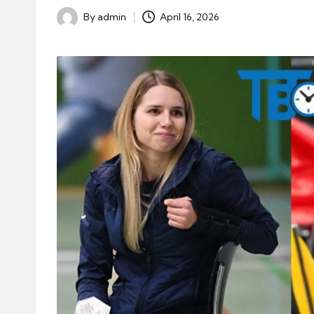
By
admin
April 16, 2026
Posted
by