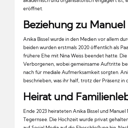
akademisch und organisatorisch engagiert ist, w
eröffnet.
Beziehung zu Manuel
Anika Bissel wurde in den Medien vor allem du
beiden wurden erstmals 2020 öffentlich als 
frühere Ehe mit Nina Weiss beendet hatte. Die
Verborgenen, wobei gemeinsame Auftritte bei 
nach für mediale Aufmerksamkeit sorgten. Anik
beschrieben, was ihr half, trotz der Präsenz in 
Heirat und Familienle
Ende 2023 heirateten Anika Bissel und Manuel N
Tegernsee. Die Hochzeit wurde privat gehalt
auf Social Media auf die Eheschließung hin. Nac