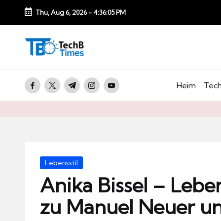
Thu, Aug 6, 2026
-
4:36:06 PM
Skip
to
T
content
e
c
facebook.com
twitter.com
t.me
instagram.com
youtube.com
Heim
Tech
h
B
Ti
m
e
Posted
Lebensstil
s.
in
Anika Bissel – Lebe
d
zu Manuel Neuer un
e