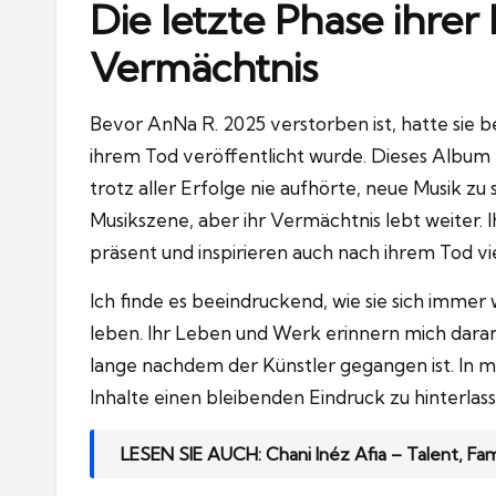
Die letzte Phase ihrer 
Vermächtnis
Bevor AnNa R. 2025 verstorben ist, hatte sie b
ihrem Tod veröffentlicht wurde.
Dieses Album z
trotz aller Erfolge nie aufhörte, neue Musik zu 
Musikszene, aber ihr Vermächtnis lebt weiter.
I
präsent und inspirieren auch nach ihrem Tod v
Ich finde es beeindruckend, wie sie sich immer 
leben.
Ihr Leben und Werk erinnern mich daran, 
lange nachdem der Künstler gegangen ist.
In m
Inhalte einen bleibenden Eindruck zu hinterlass
LESEN SIE AUCH:
Chani Inéz Afia – Talent, Fa