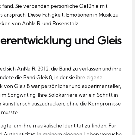
t fand.
Sie verbanden persönliche Gefühle mit
 ansprach. Diese Fähigkeit, Emotionen in Musik zu
ärken von AnNa R. und Rosenstolz.
terentwicklung und Gleis
ed sich AnNa R. 2012, die Band zu verlassen und ihre
ndete die Band Gleis 8, in der sie ihre eigene
k von Gleis 8 war persönlicher und experimenteller,
im Songwriting.
Ihre Solokarriere war ein Schritt in
sich kunstlerisch auszudrücken, ohne die Kompromisse
n musste.
wagte, um ihre musikalische Identität zu finden.
Für
d Authentizität.
In meinem eigenen Leben versuche