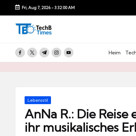
Fri, Aug 7, 2026
-
3:32:01 AM
Skip
to
T
content
e
c
facebook.com
twitter.com
t.me
instagram.com
youtube.com
Heim
Tech
h
B
Ti
m
e
Posted
Lebensstil
s.
in
AnNa R.: Die Reise 
d
ihr musikalisches E
e