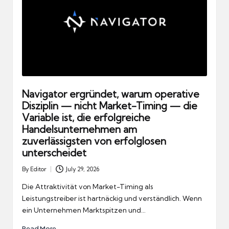
Navigator ergründet, warum operative
Disziplin — nicht Market-Timing — die
Variable ist, die erfolgreiche
Handelsunternehmen am
zuverlässigsten von erfolglosen
unterscheidet
By
Editor
July 29, 2026
Posted
by
Die Attraktivität von Market-Timing als
Leistungstreiber ist hartnäckig und verständlich. Wenn
ein Unternehmen Marktspitzen und…
Read More