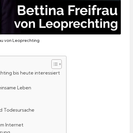
rau von Leoprechting
hting bis heute interessiert
einsame Leben
nd Todesursache
m Internet
erung