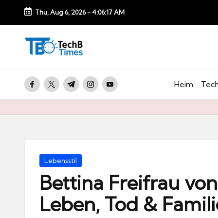
Thu, Aug 6, 2026
-
4:06:18 AM
Skip
to
T
content
e
c
facebook.com
twitter.com
t.me
instagram.com
youtube.com
Heim
Tech
h
B
Ti
m
e
Posted
Lebensstil
s.
in
Bettina Freifrau vo
d
Leben, Tod & Famili
e