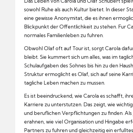
Das Leben von Carola und Olaf Schubert spielt s
sowohl Ruhe als auch Kultur bietet.
In dieser S
eine gewisse Anonymitat, die es ihnen ermoglic
Blickpunkt der Offentlichkeit zu stehen.
Fur Ca
normales Familienleben zu fuhren.
Obwohl Olaf oft auf Tour ist, sorgt Carola dafur
bleibt.
Sie kummert sich um alles, was im tagli
Schulaufgaben des Sohnes bis hin zu den Haush
Struktur ermoglicht es Olaf, sich auf seine Ka
tagliche Leben machen zu mussen.
Es ist beeindruckend, wie Carola es schafft, ihr
Karriere zu unterstutzen.
Das zeigt, wie wichti
und beruflichen Verpflichtungen zu finden.
Als
erahnen, wie viel Organisation und Hingabe er
Partners zu fuhren und gleichzeitig ein erfullte