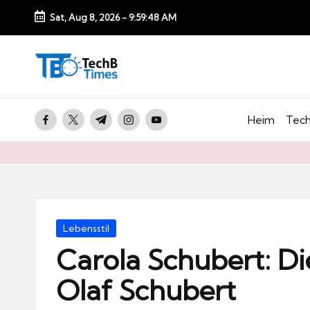
Sat, Aug 8, 2026
-
9:59:49 AM
Skip
to
T
content
e
c
facebook.com
twitter.com
t.me
instagram.com
youtube.com
Heim
Tech
h
B
Ti
m
e
Posted
Lebensstil
s.
in
Carola Schubert: Die 
d
Olaf Schubert
e