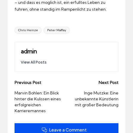
– und dass es moglich ist, ein erfulltes Leben zu
fuhren, ohne standig im Rampenlicht zu stehen.
Tags:
Chris Heinze
Peter Maffay
admin
View All Posts
Post
Previous Post
Next Post
navigation
Marvin Bohlen: Ein Blick
Inge Mutzke: Eine
hinter die Kulissen eines
unbekannte Künstlerin
erfolgreichen
mit großer Bedeutung
Karrieremannes
Leave a Comment