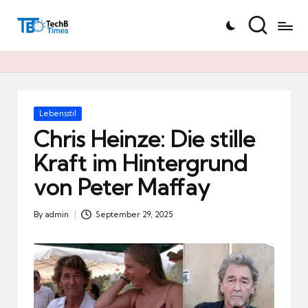
T
Skip
e
to
c
content
h
B
Ti
Posted
Lebensstil
in
m
Chris Heinze: Die stille
e
Kraft im Hintergrund
s.
von Peter Maffay
d
e
By
admin
September 29, 2025
Posted
by