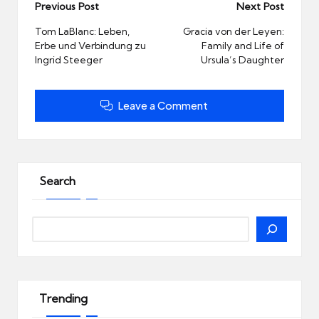
Post
Previous Post
Next Post
navigation
Tom LaBlanc: Leben,
Gracia von der Leyen:
Erbe und Verbindung zu
Family and Life of
Ingrid Steeger
Ursula’s Daughter
Leave a Comment
Search
Search
Trending