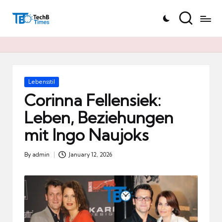
T
Skip
e
to
c
content
h
B
Ti
Posted
Lebensstil
in
m
Corinna Fellensiek:
e
Leben, Beziehungen
s.
mit Ingo Naujoks
d
e
By
admin
January 12, 2026
Posted
by