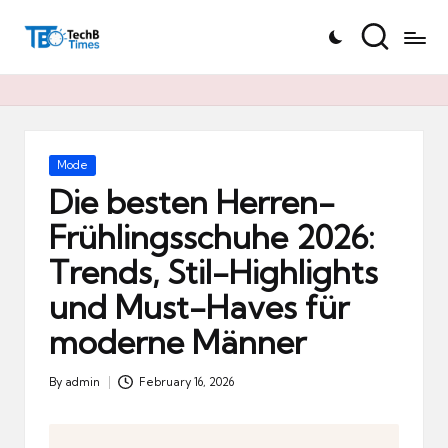
T
Skip
e
to
c
content
h
B
Ti
Posted
Mode
in
m
Die besten Herren-
e
Frühlingsschuhe 2026:
s.
Trends, Stil-Highlights
d
e
und Must-Haves für
moderne Männer
By
admin
February 16, 2026
Posted
by