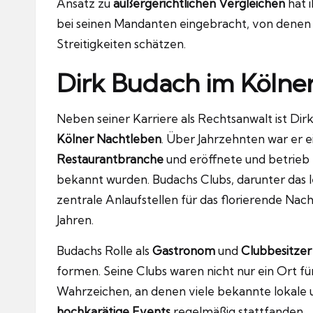
Ansatz zu
außergerichtlichen Vergleichen
hat 
bei seinen Mandanten eingebracht, von denen
Streitigkeiten schätzen.
Dirk Budach im Kölne
Neben seiner Karriere als Rechtsanwalt ist Dir
Kölner Nachtleben
. Über Jahrzehnten war er e
Restaurantbranche
und eröffnete und betrieb 
bekannt wurden. Budachs Clubs, darunter das
zentrale Anlaufstellen für das florierende Nac
Jahren.
Budachs Rolle als
Gastronom
und
Clubbesitzer
formen. Seine Clubs waren nicht nur ein Ort fü
Wahrzeichen, an denen viele bekannte lokale u
hochkarätige Events
regelmäßig stattfanden.