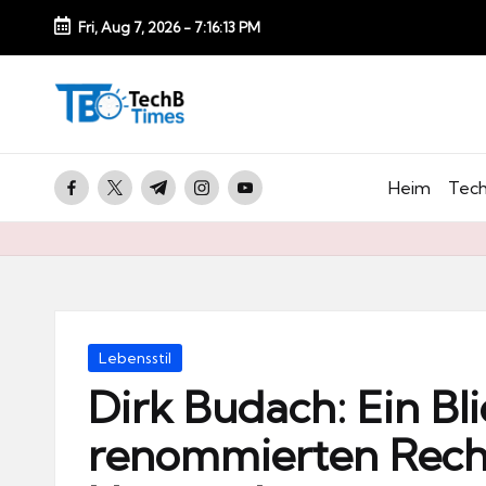
Fri, Aug 7, 2026
-
7:16:14 PM
Skip
to
T
content
e
c
facebook.com
twitter.com
t.me
instagram.com
youtube.com
Heim
Tech
h
B
Ti
m
e
Posted
Lebensstil
s.
in
Dirk Budach: Ein Bl
d
renommierten Rech
e