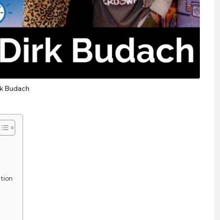
rk Budach
tion