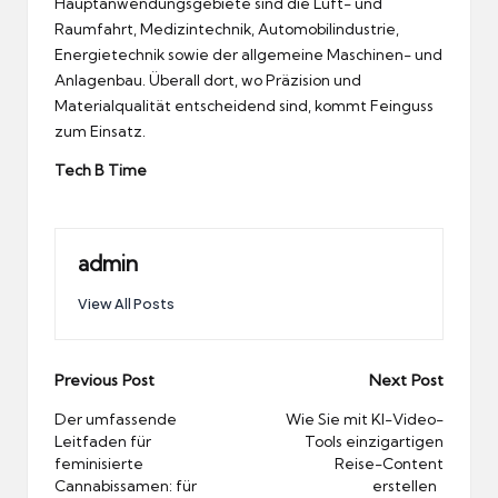
Hauptanwendungsgebiete sind die Luft- und
Raumfahrt, Medizintechnik, Automobilindustrie,
Energietechnik sowie der allgemeine Maschinen- und
Anlagenbau. Überall dort, wo Präzision und
Materialqualität entscheidend sind, kommt Feinguss
zum Einsatz.
Tech B Time
admin
View All Posts
Post
Previous Post
Next Post
navigation
Der umfassende
Wie Sie mit KI-Video-
Leitfaden für
Tools einzigartigen
feminisierte
Reise-Content
Cannabissamen: für
erstellen