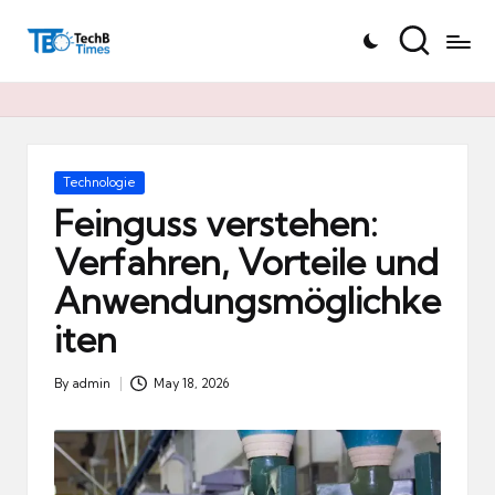
T
Skip
e
to
c
content
h
B
Ti
Posted
Technologie
in
m
Feinguss verstehen:
e
Verfahren, Vorteile und
s.
Anwendungsmöglichke
d
e
iten
By
admin
May 18, 2026
Posted
by