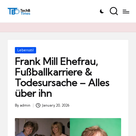
T
Skip
e
to
c
content
h
B
Ti
Posted
Lebensstil
in
m
Frank Mill Ehefrau,
e
Fußballkarriere &
s.
Todesursache – Alles
d
e
über ihn
By
admin
January 20, 2026
Posted
by