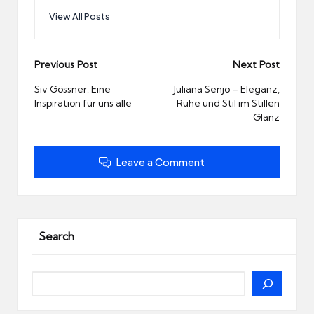
View All Posts
Post
Previous Post
Next Post
navigation
Siv Gössner: Eine
Juliana Senjo – Eleganz,
Inspiration für uns alle
Ruhe und Stil im Stillen
Glanz
Leave a Comment
Search
Search