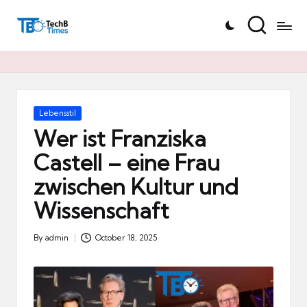
T
Skip
e
to
c
content
h
B
Ti
Posted
Lebensstil
in
m
Wer ist Franziska
e
Castell – eine Frau
s.
zwischen Kultur und
d
e
Wissenschaft
By
admin
October 18, 2025
Posted
by