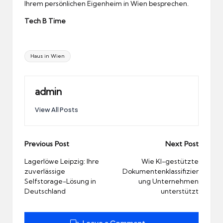
Ihrem persönlichen Eigenheim in Wien besprechen.
Tech B Time
Tags:
Haus in Wien
admin
View All Posts
Post
Previous Post
Next Post
navigation
Lagerlöwe Leipzig: Ihre
Wie KI-gestützte
zuverlässige
Dokumentenklassifizier
Selfstorage-Lösung in
ung Unternehmen
Deutschland
unterstützt