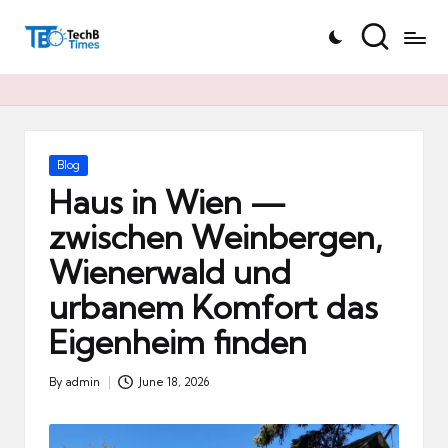
T
Skip
e
to
c
content
h
B
Ti
Posted
Blog
in
m
Haus in Wien —
e
zwischen Weinbergen,
s.
Wienerwald und
d
e
urbanem Komfort das
Eigenheim finden
By
admin
June 18, 2026
Posted
by