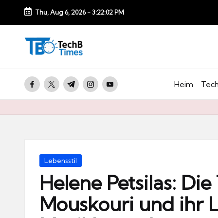
Thu, Aug 6, 2026
-
3:22:03 PM
Skip
to
T
content
e
c
facebook.com
twitter.com
t.me
instagram.com
youtube.com
Heim
Tech
h
B
Ti
m
e
Posted
Lebensstil
s.
in
Helene Petsilas: Di
d
Mouskouri und ihr 
e