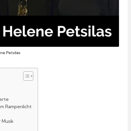
ne Petsilas
erte
 im Rampenlicht
i
r Musik