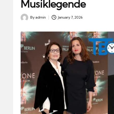
Musiklegende
By
admin
January 7, 2026
Posted
by