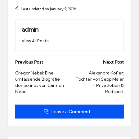
Last updated on January 9, 2026
admin
View All Posts
Post
Previous Post
Next Post
navigation
Gregor Nebel: Eine
Alexandra Kofler:
umfassende Biografie
Tochter von Sepp Maier
des Sohnes von Carmen
– Privatleben &
Nebel
Reitsport
Leave a Comment