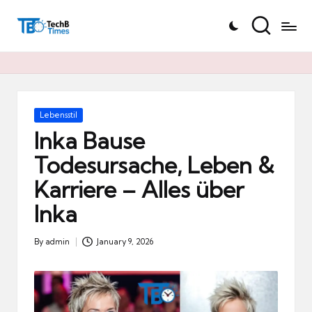
T
Skip
e
to
c
content
h
B
Ti
Posted
Lebensstil
in
m
Inka Bause
e
Todesursache, Leben &
s.
Karriere – Alles über
d
e
Inka
By
admin
January 9, 2026
Posted
by