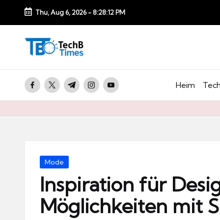
Thu, Aug 6, 2026
-
8:28:13 PM
Skip
to
T
content
e
c
facebook.com
twitter.com
t.me
instagram.com
youtube.com
Heim
Tech
h
B
Ti
m
e
Posted
Mode
s.
in
Inspiration für Des
d
Möglichkeiten mit S
e