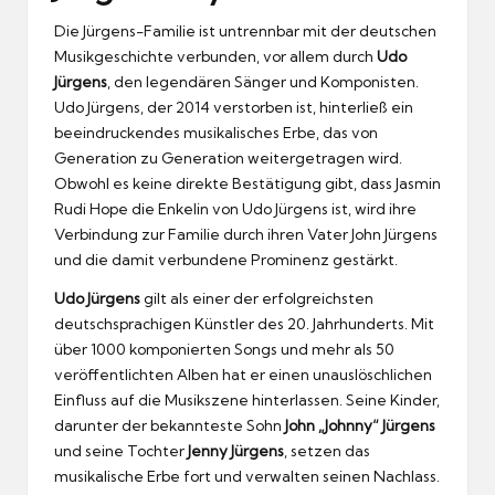
Die Jürgens-Familie ist untrennbar mit der deutschen
Musikgeschichte verbunden, vor allem durch
Udo
Jürgens
, den legendären Sänger und Komponisten.
Udo Jürgens, der 2014 verstorben ist, hinterließ ein
beeindruckendes musikalisches Erbe, das von
Generation zu Generation weitergetragen wird.
Obwohl es keine direkte Bestätigung gibt, dass Jasmin
Rudi Hope die Enkelin von Udo Jürgens ist, wird ihre
Verbindung zur Familie durch ihren Vater John Jürgens
und die damit verbundene Prominenz gestärkt.
Udo Jürgens
gilt als einer der erfolgreichsten
deutschsprachigen Künstler des 20. Jahrhunderts. Mit
über 1000 komponierten Songs und mehr als 50
veröffentlichten Alben hat er einen unauslöschlichen
Einfluss auf die Musikszene hinterlassen. Seine Kinder,
darunter der bekannteste Sohn
John „Johnny“ Jürgens
und seine Tochter
Jenny Jürgens
, setzen das
musikalische Erbe fort und verwalten seinen Nachlass.