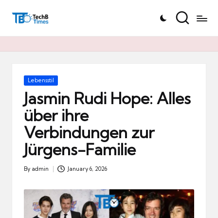
T
Skip
e
to
c
content
h
B
Ti
Posted
Lebensstil
in
m
Jasmin Rudi Hope: Alles
e
über ihre
s.
Verbindungen zur
d
e
Jürgens-Familie
By
admin
January 6, 2026
Posted
by