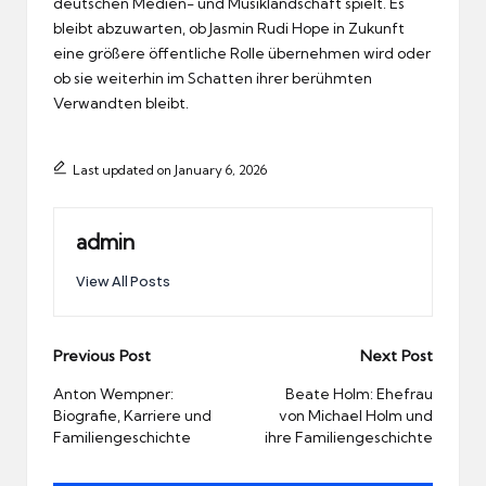
deutschen Medien- und Musiklandschaft spielt. Es
bleibt abzuwarten, ob Jasmin Rudi Hope in Zukunft
eine größere öffentliche Rolle übernehmen wird oder
ob sie weiterhin im Schatten ihrer berühmten
Verwandten bleibt.
Last updated on January 6, 2026
admin
View All Posts
Post
Previous Post
Next Post
navigation
Anton Wempner:
Beate Holm: Ehefrau
Biografie, Karriere und
von Michael Holm und
Familiengeschichte
ihre Familiengeschichte