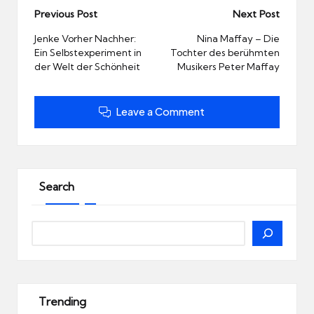
Post
Previous Post
Next Post
navigation
Jenke Vorher Nachher:
Nina Maffay – Die
Ein Selbstexperiment in
Tochter des berühmten
der Welt der Schönheit
Musikers Peter Maffay
Leave a Comment
Search
Search
Trending