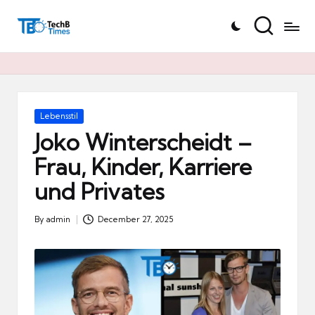
T
Skip
e
to
c
content
h
B
Ti
Posted
Lebensstil
in
m
Joko Winterscheidt –
e
Frau, Kinder, Karriere
s.
und Privates
d
e
By
admin
December 27, 2025
Posted
by