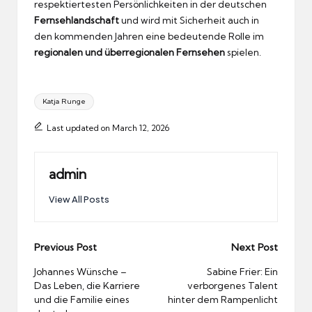
respektiertesten Persönlichkeiten in der deutschen
Fernsehlandschaft
und wird mit Sicherheit auch in
den kommenden Jahren eine bedeutende Rolle im
regionalen und überregionalen Fernsehen
spielen.
Tags:
Katja Runge
Last updated on March 12, 2026
admin
View All Posts
Post
Previous Post
Next Post
navigation
Johannes Wünsche –
Sabine Frier: Ein
Das Leben, die Karriere
verborgenes Talent
und die Familie eines
hinter dem Rampenlicht