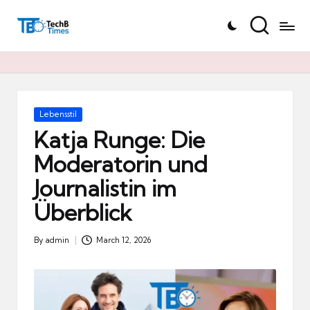
T
Skip
e
to
c
content
h
B
Ti
Posted
Lebensstil
in
m
Katja Runge: Die
e
Moderatorin und
s.
Journalistin im
d
e
Überblick
By
admin
March 12, 2026
Posted
by