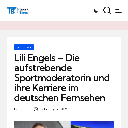
T
Skip
e
to
c
content
h
B
Ti
Posted
Lebensstil
in
m
Lili Engels – Die
e
aufstrebende
s.
Sportmoderatorin und
d
e
ihre Karriere im
deutschen Fernsehen
By
admin
February 12, 2026
Posted
by