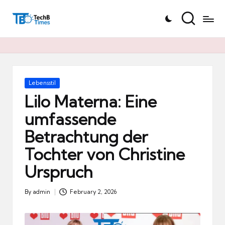
T
Skip
e
to
c
content
h
B
Ti
Posted
Lebensstil
in
m
Lilo Materna: Eine
e
umfassende
s.
Betrachtung der
d
e
Tochter von Christine
Urspruch
By
admin
February 2, 2026
Posted
by