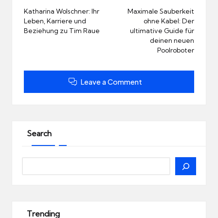
navigation
Katharina Wolschner: Ihr
Maximale Sauberkeit
Leben, Karriere und
ohne Kabel: Der
Beziehung zu Tim Raue
ultimative Guide für
deinen neuen
Poolroboter
Leave a Comment
Search
Search
Trending