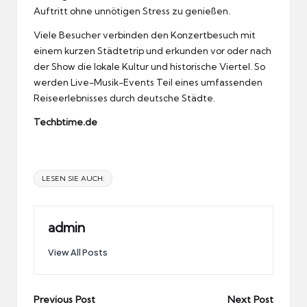
Auftritt ohne unnötigen Stress zu genießen.
Viele Besucher verbinden den Konzertbesuch mit
einem kurzen Städtetrip und erkunden vor oder nach
der Show die lokale Kultur und historische Viertel. So
werden Live-Musik-Events Teil eines umfassenden
Reiseerlebnisses durch deutsche Städte.
Techbtime.de
Tags:
LESEN SIE AUCH:
admin
View All Posts
Post
Previous Post
Next Post