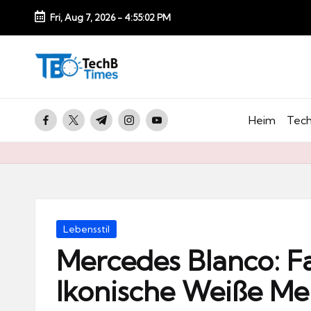
Fri, Aug 7, 2026
-
4:55:03 PM
Skip
to
T
content
e
c
facebook.com
twitter.com
t.me
instagram.com
youtube.com
Heim
Tech
h
B
Ti
m
e
Posted
Lebensstil
s.
in
Mercedes Blanco: Fa
d
Ikonische Weiße M
e