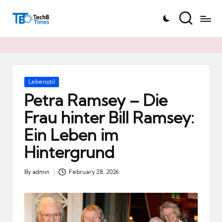
T
Skip
e
to
c
content
h
B
Ti
Posted
Lebensstil
in
m
Petra Ramsey – Die
e
Frau hinter Bill Ramsey:
s.
Ein Leben im
d
e
Hintergrund
By
admin
February 28, 2026
Posted
by