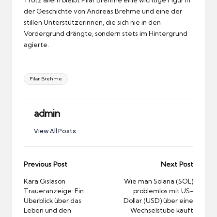
Trotz allem bleibt Pilar Brehme eine wichtige Figur in
der Geschichte von Andreas Brehme und eine der
stillen Unterstützerinnen, die sich nie in den
Vordergrund drängte, sondern stets im Hintergrund
agierte.
Tags:
Pilar Brehme
admin
View All Posts
Post
Previous Post
Next Post
navigation
Kara Gislason
Wie man Solana (SOL)
Traueranzeige: Ein
problemlos mit US-
Überblick über das
Dollar (USD) über eine
Leben und den
Wechselstube kauft