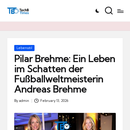
T
Skip
e
to
c
content
h
B
Ti
Posted
Lebensstil
in
m
Pilar Brehme: Ein Leben
e
im Schatten der
s.
Fußballweltmeisterin
d
e
Andreas Brehme
By
admin
February 13, 2026
Posted
by