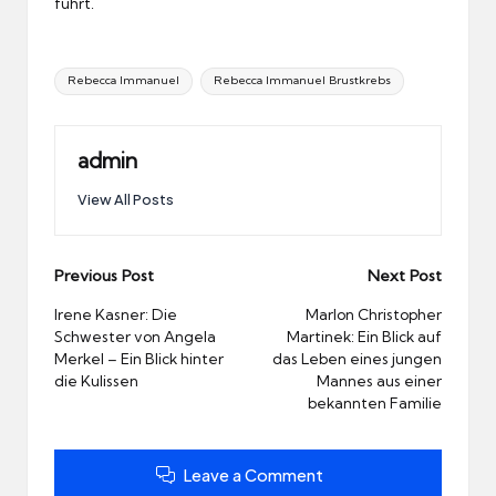
fuhrt.
Tags:
Rebecca Immanuel
Rebecca Immanuel Brustkrebs
admin
View All Posts
Post
Previous Post
Next Post
navigation
Irene Kasner: Die
Marlon Christopher
Schwester von Angela
Martinek: Ein Blick auf
Merkel – Ein Blick hinter
das Leben eines jungen
die Kulissen
Mannes aus einer
bekannten Familie
Leave a Comment