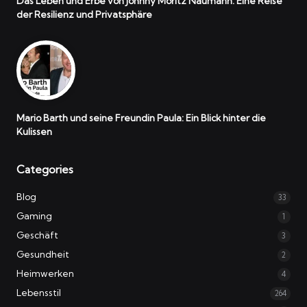
Das Leben und Erbe von Johnny Moritz Naumann: Eine Reise
der Resilienz und Privatsphäre
Mario Barth und seine Freundin Paula: Ein Blick hinter die
Kulissen
Categories
Blog
33
Gaming
1
Geschäft
3
Gesundheit
2
Heimwerken
4
Lebensstil
264