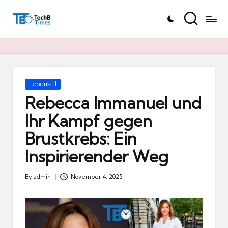
T
Skip
e
to
c
content
h
B
Ti
Posted
Lebensstil
in
m
Rebecca Immanuel und
e
Ihr Kampf gegen
s.
Brustkrebs: Ein
d
e
Inspirierender Weg
By
admin
November 4, 2025
Posted
by