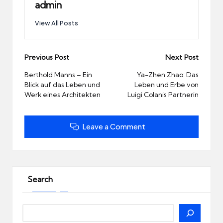
admin
View All Posts
Post
Previous Post
Next Post
navigation
Berthold Manns – Ein
Ya-Zhen Zhao: Das
Blick auf das Leben und
Leben und Erbe von
Werk eines Architekten
Luigi Colanis Partnerin
Leave a Comment
Search
Search