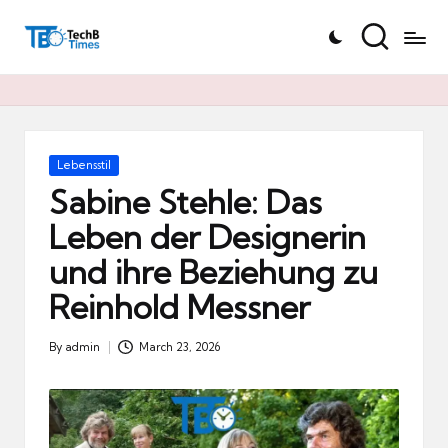
T
Skip
e
to
c
content
h
B
Ti
Posted
Lebensstil
in
m
Sabine Stehle: Das
e
Leben der Designerin
s.
und ihre Beziehung zu
d
e
Reinhold Messner
By
admin
March 23, 2026
Posted
by