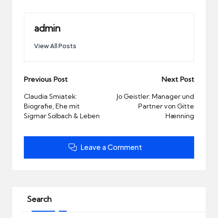
admin
View All Posts
Post
Previous Post
Next Post
navigation
Claudia Smiatek:
Jo Geistler: Manager und
Biografie, Ehe mit
Partner von Gitte
Sigmar Solbach & Leben
Hænning
Leave a Comment
Search