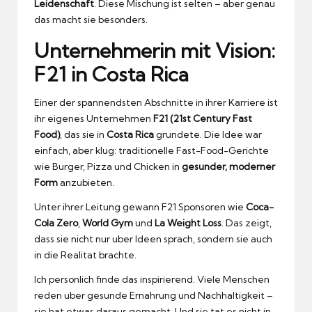
Leidenschaft
.
Diese Mischung ist selten – aber genau
das macht sie besonders.
Unternehmerin mit Vision:
F21 in Costa Rica
Einer der spannendsten Abschnitte in ihrer Karriere ist
ihr eigenes Unternehmen
F21 (21st Century Fast
Food)
, das sie in
Costa Rica
grundete.
Die Idee war
einfach, aber klug: traditionelle Fast-Food-Gerichte
wie Burger, Pizza und Chicken in
gesunder, moderner
Form
anzubieten.
Unter ihrer Leitung gewann F21 Sponsoren wie
Coca-
Cola Zero
,
World Gym
und
La Weight Loss
.
Das zeigt,
dass sie nicht nur uber Ideen sprach, sondern sie auch
in die Realitat brachte.
Ich personlich finde das inspirierend.
Viele Menschen
reden uber gesunde Ernahrung und Nachhaltigkeit –
sie hat etwas daraus gemacht.
Und sie tat es nicht in