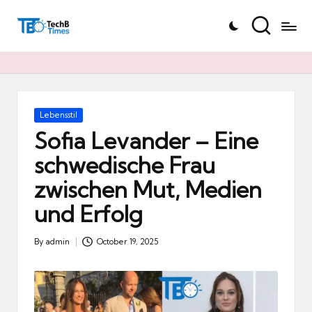
T
Skip
e
to
c
content
h
B
Ti
Posted
Lebensstil
in
m
Sofia Levander – Eine
e
schwedische Frau
s.
zwischen Mut, Medien
d
e
und Erfolg
By
admin
October 19, 2025
Posted
by