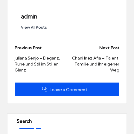
admin
View All Posts
Post
Previous Post
Next Post
navigation
Juliana Senjo – Eleganz,
Chani Inéz Afia – Talent,
Ruhe und Stil im Stillen
Familie und ihr eigener
Glanz
Weg
Leave a Comment
Search