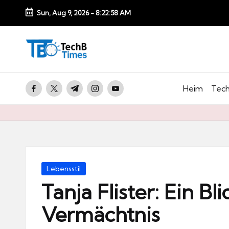
Sun, Aug 9, 2026
-
8:22:59 AM
Skip
to
T
content
e
c
facebook.com
twitter.com
t.me
instagram.com
youtube.com
Heim
Tech
h
B
Ti
m
e
Posted
Lebensstil
s.
in
Tanja Flister: Ein Bl
d
Vermächtnis
e