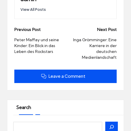
View All Posts
Post
Previous Post
Next Post
navigation
Peter Maffay und seine
Inga Grömminger: Eine
Kinder: Ein Blick in das
Karriere in der
Leben des Rockstars
deutschen
Medienlandschaft
Leave a Comment
Search
Search