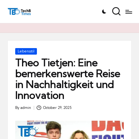
T
Skip
e
to
c
content
h
B
Ti
Posted
Lebensstil
in
m
Theo Tietjen: Eine
e
bemerkenswerte Reise
s.
in Nachhaltigkeit und
d
e
Innovation
By
admin
October 29, 2025
Posted
by