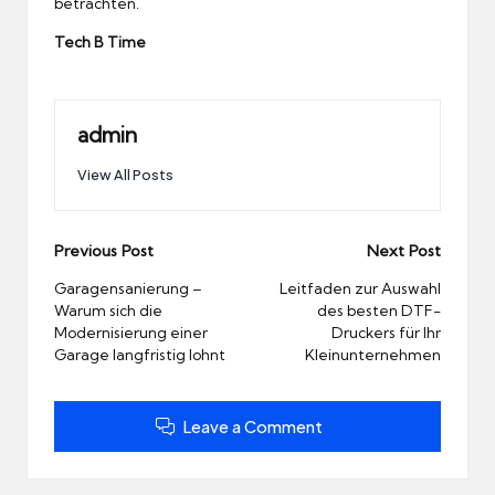
betrachten.
Tech B Time
admin
View All Posts
Post
Previous Post
Next Post
navigation
Garagensanierung –
Leitfaden zur Auswahl
Warum sich die
des besten DTF-
Modernisierung einer
Druckers für Ihr
Garage langfristig lohnt
Kleinunternehmen
Leave a Comment