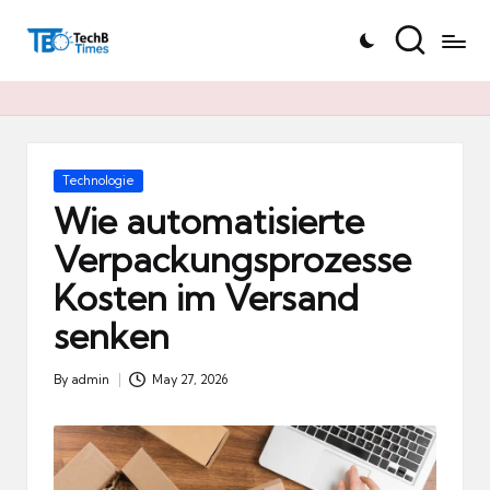
T
Skip
e
to
c
content
h
B
Ti
Posted
Technologie
in
m
Wie automatisierte
e
Verpackungsprozesse
s.
Kosten im Versand
d
e
senken
By
admin
May 27, 2026
Posted
by