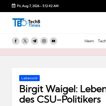
Fri, Aug 7, 2026
-
5:12:43 AM
Skip
to
T
content
e
c
facebook.com
twitter.com
t.me
instagram.com
youtube.com
Heim
Tech
h
B
Ti
m
e
Posted
Lebensstil
s.
in
Birgit Waigel: Leben
d
des CSU-Politikers
e