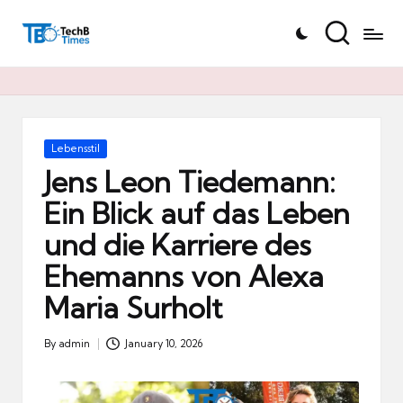
T
Skip
e
to
c
content
h
B
Ti
Posted
Lebensstil
in
m
Jens Leon Tiedemann:
e
Ein Blick auf das Leben
s.
und die Karriere des
d
e
Ehemanns von Alexa
Maria Surholt
By
admin
January 10, 2026
Posted
by