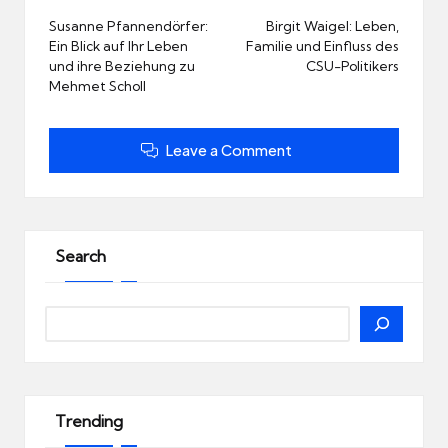
navigation
Susanne Pfannendörfer:
Birgit Waigel: Leben,
Ein Blick auf Ihr Leben
Familie und Einfluss des
und ihre Beziehung zu
CSU-Politikers
Mehmet Scholl
Leave a Comment
Search
Search
Trending