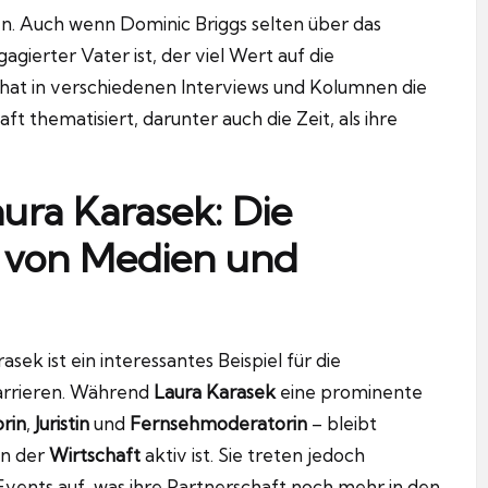
en. Auch wenn Dominic Briggs selten über das
gagierter Vater ist, der viel Wert auf die
k hat in verschiedenen Interviews und Kolumnen die
 thematisiert, darunter auch die Zeit, als ihre
ura Karasek: Die
 von Medien und
ek ist ein interessantes Beispiel für die
arrieren. Während
Laura Karasek
eine prominente
rin
,
Juristin
und
Fernsehmoderatorin
– bleibt
in der
Wirtschaft
aktiv ist. Sie treten jedoch
vents auf, was ihre Partnerschaft noch mehr in den