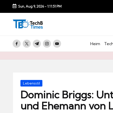
Sun, Aug 9, 2026
-
1:11:53 PM
Skip
to
T
content
e
c
facebook.com
twitter.com
t.me
instagram.com
youtube.com
Heim
Tech
h
B
Ti
m
e
Posted
Lebensstil
s.
in
Dominic Briggs: Un
d
und Ehemann von L
e