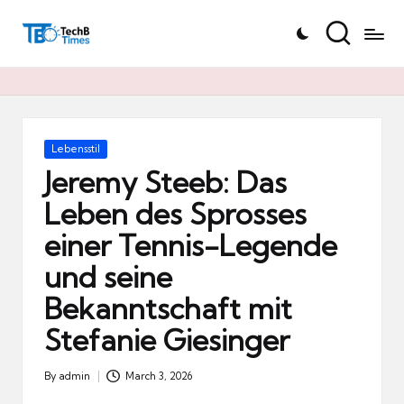
T
Skip
e
to
c
content
h
B
Ti
Posted
Lebensstil
in
m
Jeremy Steeb: Das
e
Leben des Sprosses
s.
einer Tennis-Legende
d
e
und seine
Bekanntschaft mit
Stefanie Giesinger
By
admin
March 3, 2026
Posted
by