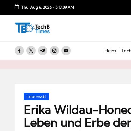
Thu, Aug 6, 2026
-
5:13:10 AM
Skip
to
T
content
e
c
facebook.com
twitter.com
t.me
instagram.com
youtube.com
Heim
Tech
h
B
Ti
m
e
Posted
Lebensstil
s.
in
Erika Wildau-Honeck
d
Leben und Erbe der
e