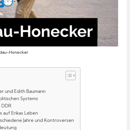
ildau-Honecker
cker und Edith Baumann
olitischen Systems
er DDR
s auf Erikas Leben
schiedene Jahre und Kontroversen
edeutung