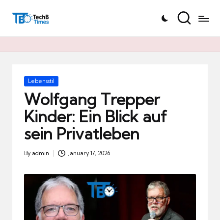
T
Skip
e
to
c
content
h
B
Ti
Posted
Lebensstil
in
m
Wolfgang Trepper
e
Kinder: Ein Blick auf
s.
sein Privatleben
d
e
By
admin
January 17, 2026
Posted
by