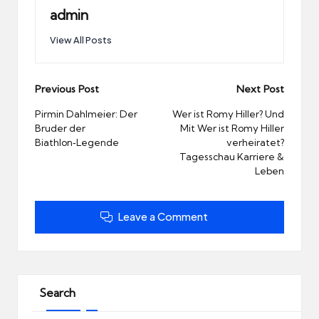
admin
View All Posts
Post
Previous Post
Next Post
navigation
Pirmin Dahlmeier: Der
Wer ist Romy Hiller? Und
Bruder der
Mit Wer ist Romy Hiller
Biathlon‑Legende
verheiratet?
Tagesschau Karriere &
Leben
Leave a Comment
Search