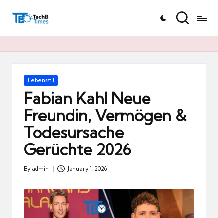
T
Skip
e
to
c
content
h
B
Ti
Posted
Lebensstil
in
m
Fabian Kahl Neue
e
Freundin, Vermögen &
s.
Todesursache
d
e
Gerüchte 2026
By
admin
January 1, 2026
Posted
by