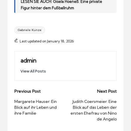
LESEN SIE AUCH:
Gisela Hoeneß: Eine private
Figur hinter dem Fußballruhm
Tags:
Gabriele Kunze
Last updated on January 18, 2026
admin
View All Posts
Post
Previous Post
Next Post
navigation
Margarete Hauser: Ein
Judith Coersmeier: Eine
Blick auf ihr Leben und
Blick auf das Leben der
ihre Familie
ersten Ehefrau von Nino
de Angelo