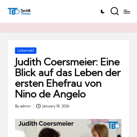
T
Skip
e
to
c
content
h
B
Ti
Posted
Lebensstil
in
m
Judith Coersmeier: Eine
e
Blick auf das Leben der
s.
ersten Ehefrau von
d
e
Nino de Angelo
By
admin
January 18, 2026
Posted
by