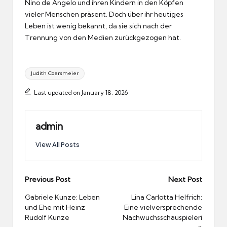
Nino de Angelo und ihren Kindern in den Köpfen
vieler Menschen präsent. Doch über ihr heutiges
Leben ist wenig bekannt, da sie sich nach der
Trennung von den Medien zurückgezogen hat.
Tags:
Judith Coersmeier
Last updated on January 18, 2026
admin
View All Posts
Post
Previous Post
Next Post
navigation
Gabriele Kunze: Leben
Lina Carlotta Helfrich:
und Ehe mit Heinz
Eine vielversprechende
Rudolf Kunze
Nachwuchsschauspieleri