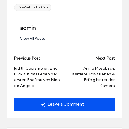
Tags:
Lina Carlotta Helfrich
admin
View All Posts
Post
Previous Post
Next Post
navigation
Judith Coersmeier: Eine
Annie Mosebach:
Blick auf das Leben der
Karriere, Privatleben &
ersten Ehefrau von Nino
Erfolg hinter der
de Angelo
Kamera
Leave a Comment