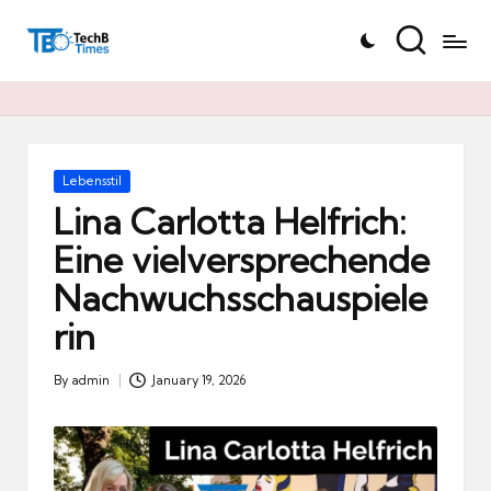
T
Skip
e
to
c
content
h
B
Ti
Posted
Lebensstil
in
m
Lina Carlotta Helfrich:
e
Eine vielversprechende
s.
Nachwuchsschauspiele
d
e
rin
By
admin
January 19, 2026
Posted
by