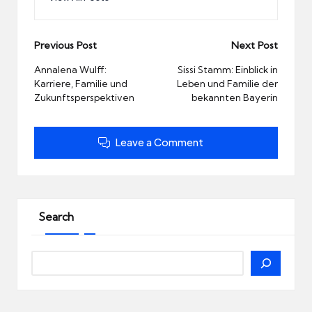
Post
Previous Post
Next Post
navigation
Annalena Wulff:
Sissi Stamm: Einblick in
Karriere, Familie und
Leben und Familie der
Zukunftsperspektiven
bekannten Bayerin
Leave a Comment
Search
Search