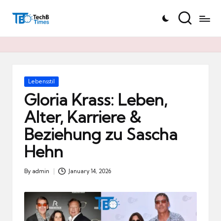
T
Skip
e
to
c
content
h
B
Ti
Posted
Lebensstil
in
m
Gloria Krass: Leben,
e
Alter, Karriere &
s.
Beziehung zu Sascha
d
e
Hehn
By
admin
January 14, 2026
Posted
by