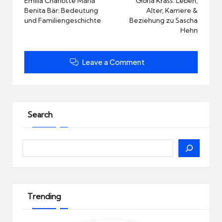
navigation
Emilia Charlotte Maria
Gloria Krass: Leben,
Benita Bär: Bedeutung
Alter, Karriere &
und Familiengeschichte
Beziehung zu Sascha
Hehn
Leave a Comment
Search
Search
Trending