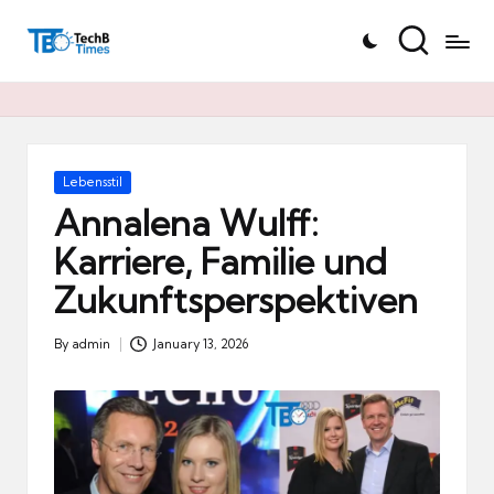
T
Skip
e
to
c
content
h
B
Ti
Posted
Lebensstil
in
m
Annalena Wulff:
e
Karriere, Familie und
s.
Zukunftsperspektiven
d
e
By
admin
January 13, 2026
Posted
by