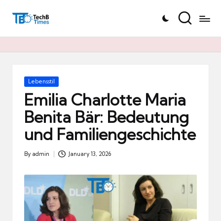
T
Skip
e
to
c
content
h
B
Ti
Posted
Lebensstil
in
m
Emilia Charlotte Maria
e
Benita Bär: Bedeutung
s.
und Familiengeschichte
d
e
By
admin
January 13, 2026
Posted
by