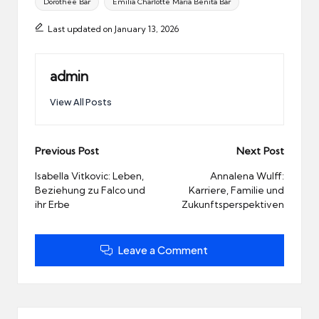
Dorothee Bär
Emilia Charlotte Maria Benita Bär
Last updated on January 13, 2026
admin
View All Posts
Post
Previous Post
Next Post
navigation
Isabella Vitkovic: Leben,
Annalena Wulff:
Beziehung zu Falco und
Karriere, Familie und
ihr Erbe
Zukunftsperspektiven
Leave a Comment